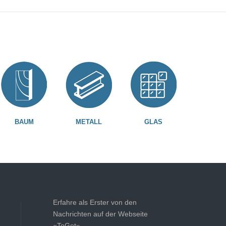
BAUM
METALL
GLAS
Erfahre als Erster von den
Nachrichten auf der Webseite
«ToGet»