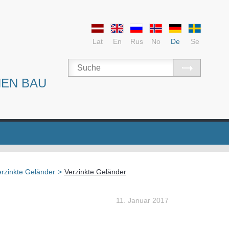
Lat
En
Rus
No
De
Se
NEN BAU
rzinkte Geländer
>
Verzinkte Geländer
11. Januar 2017