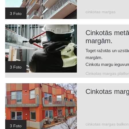
cinkotas margas
3 Foto
Cinkotās metā
margām.
Toget ražotās un uzstā
margām.
Cinkotu margu ieguvum
3 Foto
-izturība pret skarbiem
Cinkotas margas platfo
-izturība pret skrāpēj
-ilgais kalpošanas laiks
Cinkotas mar
cinkotas margas balko
3 Foto