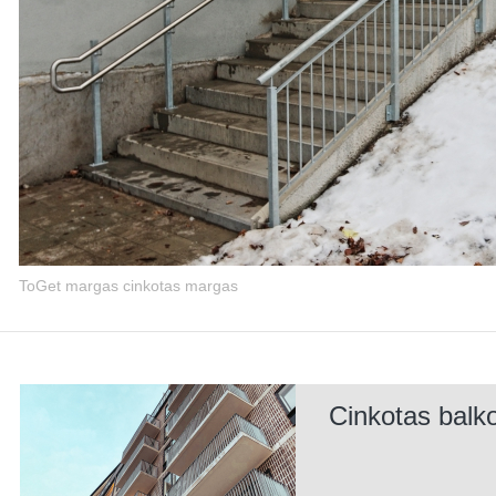
ToGet margas cinkotas margas
Cinkotas balk