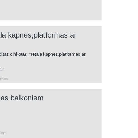
la kāpnes,platformas ar
dītās cinkotās metāla kāpnes,platformas ar
i:
 laika apstākļiem;
rmas
umiem,nodilumu;
gas balkoniem
niem