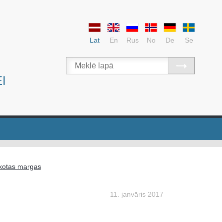
Lat
En
Rus
No
De
Se
I
kotas margas
11. janvāris 2017