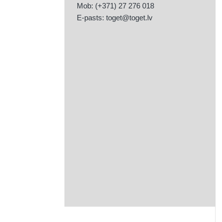
Mob: (+371) 27 276 018
E-pasts:
toget@toget.lv