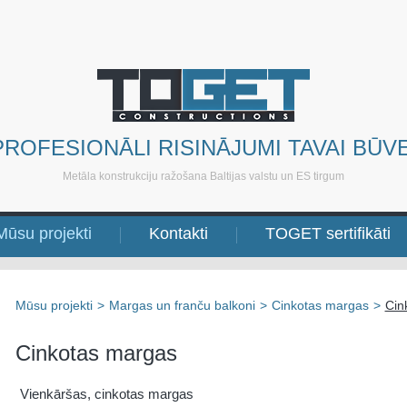
PROFESIONĀLI RISINĀJUMI TAVAI BŪVE
Metāla konstrukciju ražošana Baltijas valstu un ES tirgum
Mūsu projekti
Kontakti
TOGET sertifikāti
Mūsu projekti
>
Margas un franču balkoni
>
Cinkotas margas
>
Cin
Cinkotas margas
Vienkāršas, cinkotas margas