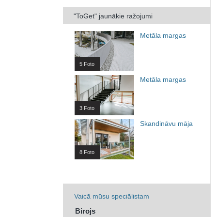
"ToGet" jaunākie ražojumi
Metāla margas
5 Foto
Metāla margas
3 Foto
Skandināvu māja
8 Foto
Vaicā mūsu speciālistam
Birojs