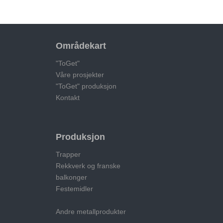
Områdekart
"ToGet"
Våre prosjekter
"ToGet" produksjon
Kontakt
Produksjon
Trapper
Rekkverk og franske
balkonger
Festemidler
Andre metallprodukter