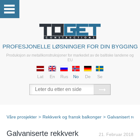
PROFESJONELLE LØSNINGER FOR DIN BYGGING
Produksjon av metallkonstruksjoner for markedet av de baltiske landene og
EU
Lat
En
Rus
No
De
Se
Våre prosjekter
>
Rekkverk og fransk balkonger
>
Galvanisert rekk
Galvaniserte rekkverk
21. Februar 2018