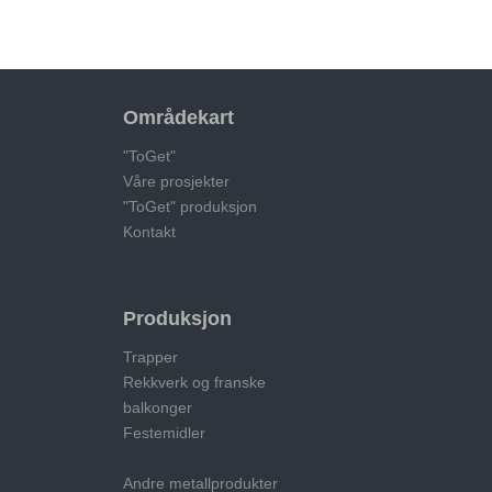
Områdekart
"ToGet"
Våre prosjekter
"ToGet" produksjon
Kontakt
Produksjon
Trapper
Rekkverk og franske
balkonger
Festemidler
Andre metallprodukter