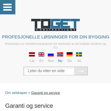
PROFESJONELLE LØSNINGER FOR DIN BYGGING
Produksjon av metallkonstruksjoner for markedet av de baltiske landene og
EU
Lat
En
Rus
No
De
Se
Om selskapet
>
Garanti og service
Garanti og service