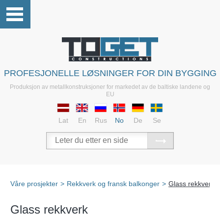
PROFESJONELLE LØSNINGER FOR DIN BYGGING
Produksjon av metallkonstruksjoner for markedet av de baltiske landene og
EU
Lat
En
Rus
No
De
Se
Våre prosjekter
>
Rekkverk og fransk balkonger
>
Glass rekkverk
Glass rekkverk