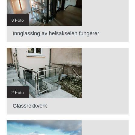
8 Foto
Innglassing av heisakselen fungerer
2 Foto
Glassrekkverk