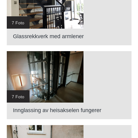
7 Foto
Glassrekkverk med armlener
7 Foto
Innglassing av heisakselen fungerer