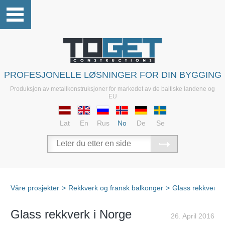
PROFESJONELLE LØSNINGER FOR DIN BYGGING
Produksjon av metallkonstruksjoner for markedet av de baltiske landene og
EU
Lat
En
Rus
No
De
Se
Våre prosjekter
>
Rekkverk og fransk balkonger
>
Glass rekkverk
Glass rekkverk i Norge
26. April 2016