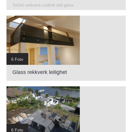
ToGet rekkverk rustfritt stål glass
6 Foto
Glass rekkverk leilighet
6 Foto