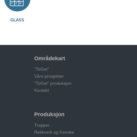
GLASS
Områdekart
"ToGet"
Våre prosjekter
"ToGet" produksjon
Kontakt
Produksjon
Trapper
Rekkverk og franske