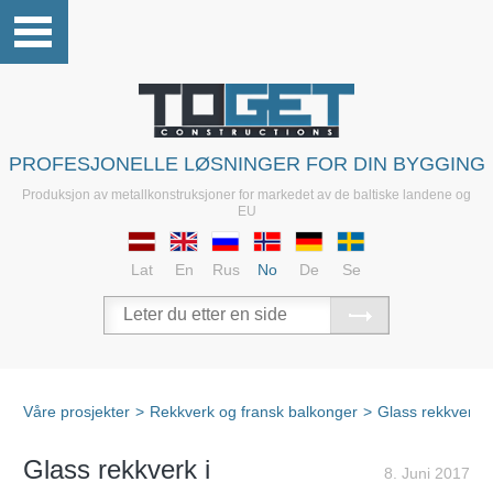
PROFESJONELLE LØSNINGER FOR DIN BYGGING
Produksjon av metallkonstruksjoner for markedet av de baltiske landene og
EU
Lat
En
Rus
No
De
Se
Våre prosjekter
>
Rekkverk og fransk balkonger
>
Glass rekkverk
Glass rekkverk i
8. Juni 2017