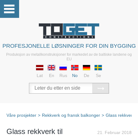
PROFESJONELLE LØSNINGER FOR DIN BYGGING
Produksjon av metallkonstruksjoner for markedet av de baltiske landene og
EU
Lat
En
Rus
No
De
Se
Våre prosjekter
>
Rekkverk og fransk balkonger
>
Glass rekkverk
Glass rekkverk til
21. Februar 2018