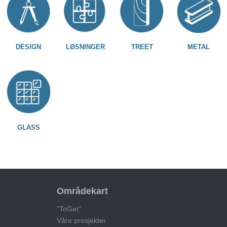
DESIGN
LØSNINGER
TREET
METAL
GLASS
Områdekart
"ToGet"
Våre prosjekter