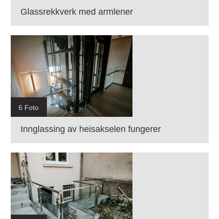
Glassrekkverk med armlener
6 Foto
Innglassing av heisakselen fungerer