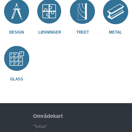
DESIGN
LØSNINGER
TREET
METAL
GLASS
Områdekart
"ToGet"