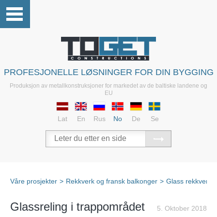
PROFESJONELLE LØSNINGER FOR DIN BYGGING
Produksjon av metallkonstruksjoner for markedet av de baltiske landene og
EU
Lat
En
Rus
No
De
Se
Våre prosjekter
>
Rekkverk og fransk balkonger
>
Glass rekkverk
Glassreling i trappområdet
5. Oktober 2018