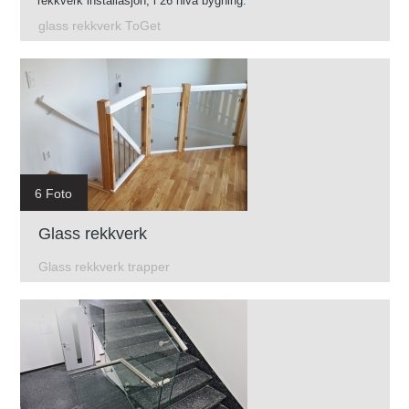
rekkverk installasjon, i 26 nivå bygning.
glass rekkverk ToGet
6 Foto
Glass rekkverk
Glass rekkverk trapper