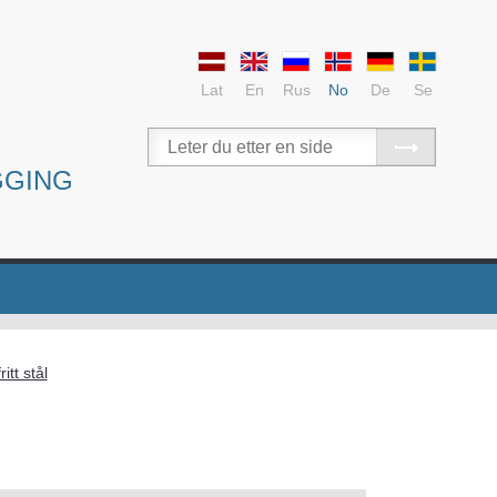
Lat
En
Rus
No
De
Se
GGING
itt stål