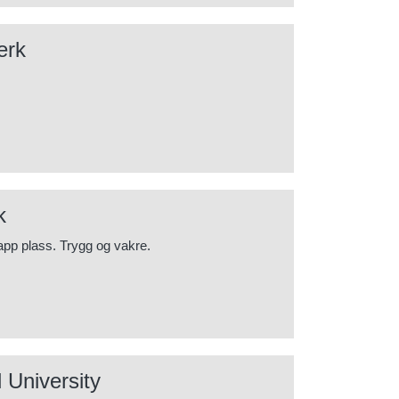
erk
k
trapp plass. Trygg og vakre.
 University