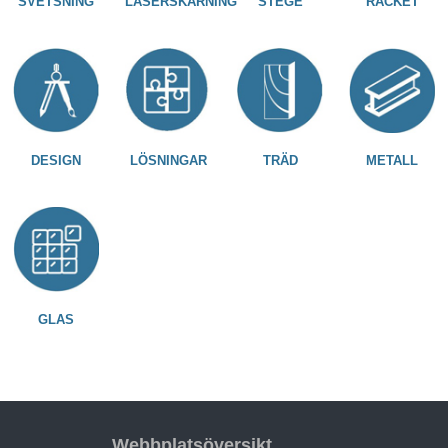
SVETSNING
LASERSKÄRNING
STEGE
RÄCKET
DESIGN
LÖSNINGAR
TRÄD
METALL
GLAS
Webbplatsöversikt