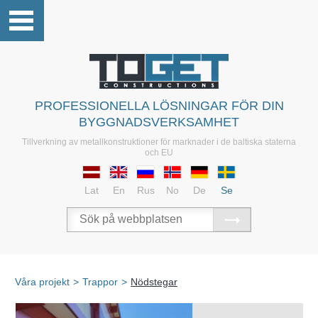
PROFESSIONELLA LÖSNINGAR FÖR DIN
BYGGNADSVERKSAMHET
Tillverkning av metallkonstruktioner för marknader i de baltiska staterna
och EU
Lat
En
Rus
No
De
Se
Våra projekt
>
Trappor
>
Nödstegar