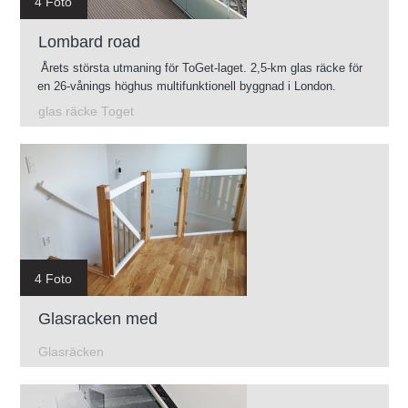
4 Foto
Lombard road
Årets största utmaning för ToGet-laget. 2,5-km glas räcke för
en 26-vånings höghus multifunktionell byggnad i London.
glas räcke Toget
4 Foto
Glasracken med
Glasräcken