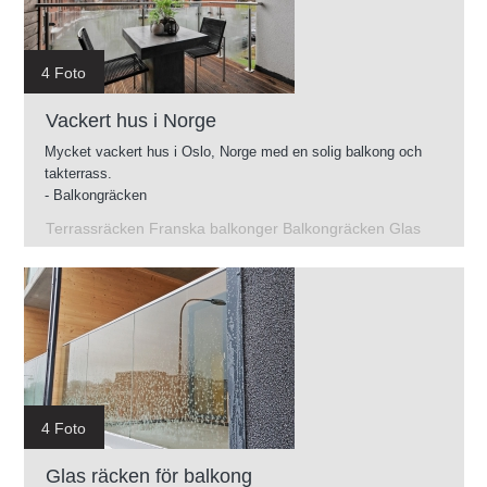
4 Foto
Vackert hus i Norge
Mycket vackert hus i Oslo, Norge med en solig balkong och
takterrass.
- Balkongräcken
- Glasräcken på takterrassen
Terrassräcken Franska balkonger Balkongräcken Glas
- Franska balkonger
- Räcken på terrasser
4 Foto
Glas räcken för balkong