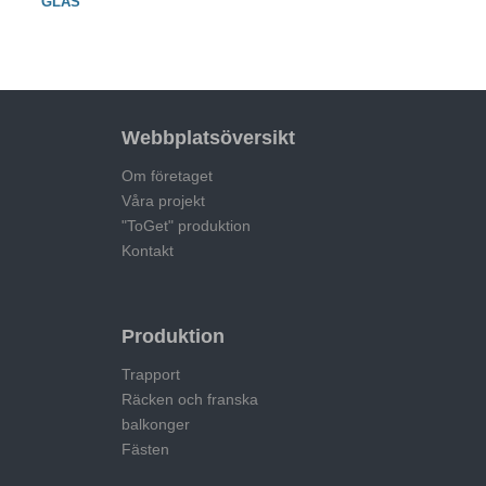
GLAS
Webbplatsöversikt
Om företaget
Våra projekt
"ToGet" produktion
Kontakt
Produktion
Trapport
Räcken och franska
balkonger
Fästen