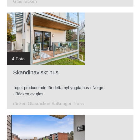
Glas räcken
4 Foto
Skandinaviskt hus
Toget producerade för detta nybyggda hus i Norge:
- Räcken av glas
- Konstruktion av galvaniserade terrasser
räcken Glasräcken Balkonger Trass
- Mellanliggande trappor
- Glasräcken för takterrass