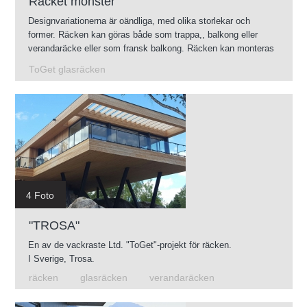
Räcket mönster
Designvariationerna är oändliga, med olika storlekar och
former. Räcken kan göras både som trappa,, balkong eller
verandaräcke eller som fransk balkong. Räcken kan monteras
såväl inom- som utomhus.
ToGet glasräcken
4 Foto
"TROSA"
En av de vackraste Ltd. "ToGet"-projekt för räcken.
I Sverige, Trosa.
räcken
glasräcken
verandaräcken