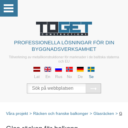
PROFESSIONELLA LÖSNINGAR FÖR DIN
BYGGNADSVERKSAMHET
Tillverkning av metallkonstruktioner för marknader i de baltiska staterna
och EU
Lat
En
Rus
No
De
Se
Våra projekt
>
Räcken och franske balkonger
>
Glasräcken
>
Glas