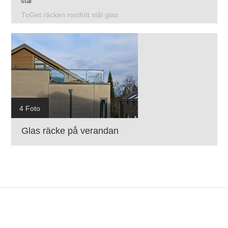
stål
ToGet räcken rostfritt stål glas
4 Foto
Glas räcke på verandan