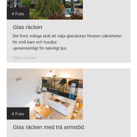
4 Foto
Glas räcken
Det finns många skäl att välja glasräcken förutom säkerheten
för små barn och husdjur:
-genomskinligt för naturligt ljus
-Lätt att rengöra
Glas räcken
-Glas finns i olika färgnyanser
-Du kan använda glasräcken i nästan vilken omgivning som
helst.
4 Foto
Glas räcken med trä armstöd.