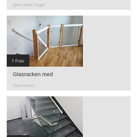
glas räcke Toget
7 Foto
Glasracken med
Glasräcken