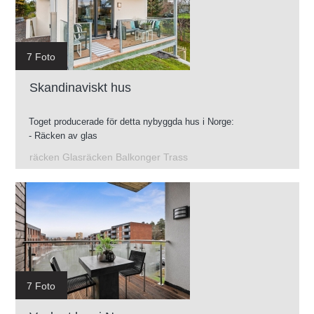
7 Foto
Skandinaviskt hus
Toget producerade för detta nybyggda hus i Norge:
- Räcken av glas
- Konstruktion av galvaniserade terrasser
räcken Glasräcken Balkonger Trass
- Mellanliggande trappor
- Glasräcken för takterrass
7 Foto