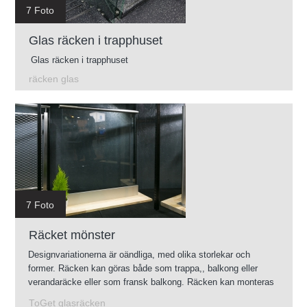
7 Foto
Glas räcken i trapphuset
Glas räcken i trapphuset
räcken glas
7 Foto
Räcket mönster
Designvariationerna är oändliga, med olika storlekar och
former. Räcken kan göras både som trappa,, balkong eller
verandaräcke eller som fransk balkong. Räcken kan monteras
såväl inom- som utomhus.
ToGet glasräcken