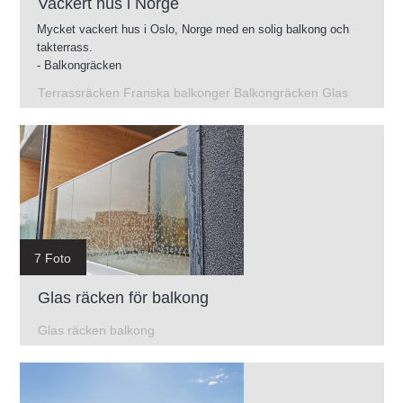
Vackert hus i Norge
Mycket vackert hus i Oslo, Norge med en solig balkong och
takterrass.
- Balkongräcken
- Glasräcken på takterrassen
Terrassräcken Franska balkonger Balkongräcken Glas
- Franska balkonger
- Räcken på terrasser
7 Foto
Glas räcken för balkong
Glas räcken balkong