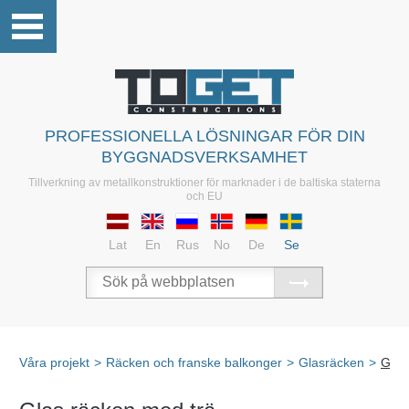
PROFESSIONELLA LÖSNINGAR FÖR DIN
BYGGNADSVERKSAMHET
Tillverkning av metallkonstruktioner för marknader i de baltiska staterna
och EU
Lat
En
Rus
No
De
Se
Våra projekt
>
Räcken och franske balkonger
>
Glasräcken
>
Glas