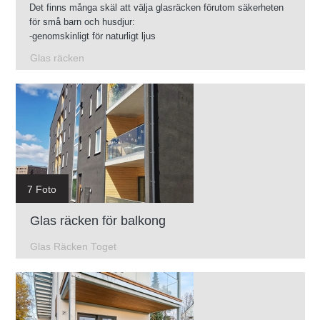
Det finns många skäl att välja glasräcken förutom säkerheten
för små barn och husdjur:
-genomskinligt för naturligt ljus
-Lätt att rengöra
Glas räcken
-Glas finns i olika färgnyanser
-Du kan använda glasräcken i nästan vilken omgivning som
helst.
7 Foto
Glas räcken för balkong
Glas Räcken Toget