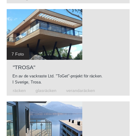
7 Foto
"TROSA"
En av de vackraste Ltd. "ToGet"-projekt för räcken.
I Sverige, Trosa.
räcken
glasräcken
verandaräcken