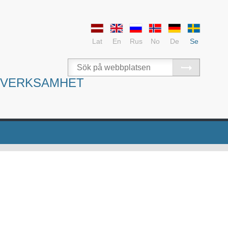
Lat
En
Rus
No
De
Se
SVERKSAMHET