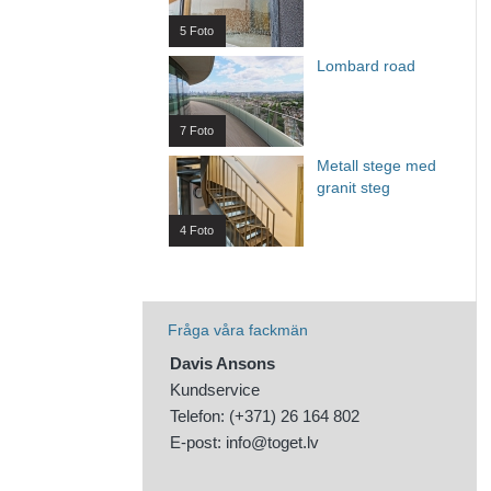
5 Foto
Lombard road
7 Foto
Metall stege med
granit steg
4 Foto
Fråga våra fackmän
Davis Ansons
Kundservice
Telefon: (+371) 26 164 802
E-post:
info@toget.lv