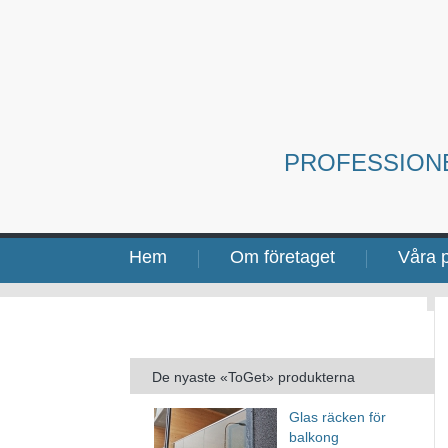
PROFESSION
Hem
Om företaget
Våra p
De nyaste «ToGet» produkterna
Glas räcken för
balkong