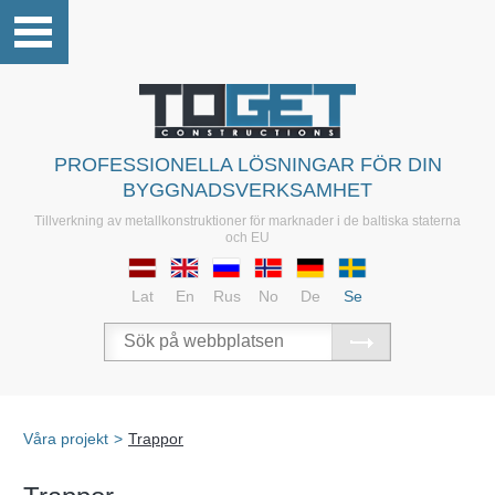
PROFESSIONELLA LÖSNINGAR FÖR DIN
BYGGNADSVERKSAMHET
Tillverkning av metallkonstruktioner för marknader i de baltiska staterna
och EU
Lat
En
Rus
No
De
Se
Våra projekt
>
Trappor