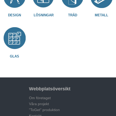
DESIGN
LÖSNINGAR
TRÄD
METALL
GLAS
Webbplatsöversikt
Om företaget
Våra projekt
"ToGet" produktion
Kontakt